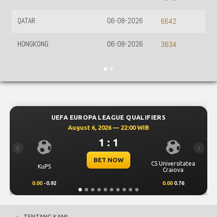
QATAR
06-08-2026
6642
HONGKONG
06-08-2026
3634
UEFA EUROPA LEAGUE QUALIFIERS
August 6, 2026 — 22:00 WIB
1 : 1
Previous
Next
BET NOW
CS Universitatea
KuPS
Craiova
0.00
-0.92
0.00
0.76
TENTANG KAMI